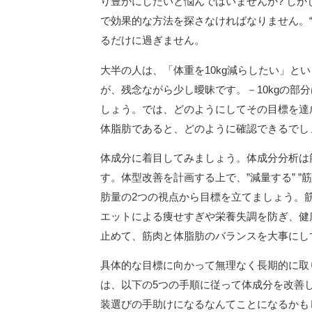
り豊かにしたいと悩んではいませんか? し
で効果的な方法を探さなければなりません。“
るだけに過ぎません。
大半の人は、「体重を10kg減らしたい」と
が、残念ながら少し曖昧です。－10kgの部
しょう。では、どのようにしてその目標を達成し
体脂肪であると、どのように確認できるでし
体成分に着目してみましょう。体成分分析は
す。体型改善を計画する上で、”減量する” 
肪量の2つの視点から目標を立てましょう。
エットによる痩せすぎや栄養失調を防ぎ、健
止めて、筋肉と体脂肪のバランスを大事にし
具体的な目標に向かって無理なく長期的に取
は、以下の5つの手順に従って体成分を改善
装選びの手助けになるなんてことになるかも