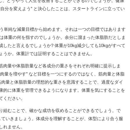
かし、どうやって人生を改善することができるのでしょうか。健康
自分を変えよう” と決心したことは、スタートラインに立ってい
いう単純な減量目標から始めます。それは一つの目標ではあります
分は体重の何を指すのでしょうか。余分に溜まった体脂肪だとしま
たと言えるでしょうか? 体重が10kg減少しても10kgがすべて
ょうか。体重計では証明することはできません。
筋肉量や体脂肪量など各成分の重さをそれぞれ明確に提示しま
”筋肉量を増やす” など目標を一つにするのではなく、筋肉量と体脂
筋肉量と体脂肪量の理想的な重さを意識することで、過度なダイ
康的に体重を管理できるようになります。体重を気にすることを
てください。
り組むことで、確かな成功を収めることができるでしょう。で
していきましょう。体成分を理解することが、体型により合う服
しれません。