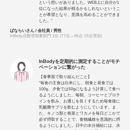
という想いがありました。WEB上に自分が1
位になった結果が残るかもしれないというこ
とが希望となり、意識を高めることができま
した。”
ばならいさん / 会社員 / 男性
InBody点数増加量部門 1位 (77点→96点 19点増加)
InBodyを定期的に測定することがモチ
ベーションに繋がった
【食事面で取り組んだこと】
“毎食の主食は白米にし、朝食と昼食では
100g、夕食では50gになるよう計算して食べ
るようにしました。毎朝、コーヒーとプロテ
インを飲み、お通じを良くするため毎食後に
乳酸菌サプリを飲むようにしています。ま
た、キノコ類と根菜とワカメを毎日どこかで
必ず摂取することで、食物繊維を意識的に摂
るようにしました。日中の水分補給には、水