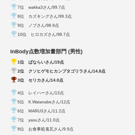
emoji_events
7位 wakka3さん/99.7点
emoji_events
8位 カズキングさん/99.3点
emoji_events
9位 ノブさん/98.8点
emoji_events
10位 ヒロカズさん/98.7点
InBody点数増加量部門 (男性)
emoji_events
1位 ばならいさん/19点
emoji_events
2位 クソヒゲモヒカンブタゴリラさん/14.8点
emoji_events
3位 セリカさん/14.0点
emoji_events
4位 レイハーさん/13点
emoji_events
5位 K.Watanabeさん/12点
emoji_events
6位 MARU3さん/11.2点
emoji_events
7位 yasuさん/11.0点
emoji_events
8位 お食事処鬼瓦さん/9.9点