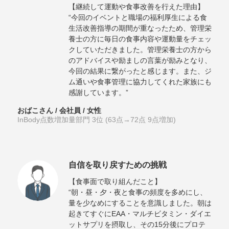
【継続して運動や食事改善を行えた理由】
“今回のイベントと職場の福利厚生による食
生活改善指導の期間が重なったため、管理栄
養士の方に毎日の食事内容や運動量をチェッ
クしていただきました。管理栄養士の方から
のアドバイスや励ましの言葉が励みとなり、
今回の結果に繋がったと感じます。また、ジ
ム通いや食事管理に協力してくれた家族にも
感謝しています。”
おばこさん / 会社員 / 女性
InBody点数増加量部門 3位 (63点→72点 9点増加)
自信を取り戻すための挑戦
【食事面で取り組んだこと】
“朝・昼・夕・夜と食事の頻度を多めにし、
量を少なめにすることを意識しました。朝は
起きてすぐにEAA・マルチビタミン・ダイエ
ットサプリを摂取し、その15分後にプロテ