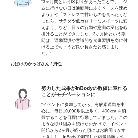
“3ヶ月間という区切りがあったことで、「ジ
ムに行けない日は通勤時に歩くペースを速め
よう」や「ストレスで甘いものを食べたくな
ったら、サラダや低カロリーなスイーツに変
えよう」など、日々の行動や意識の変化を心
掛けることができました。3ヶ月間という期
間は、運動習慣や意識的な食事習慣を身に付
ける上でちょうど良い長さだと感じまし
た。”
おばけのかっぱさん / 男性
努力した成果がInBodyの数値に表れる
ことがモチベーションに
“イベントに参加してから、有酸素運動を中
心に、毎日10,000歩以上歩く、400kcalを消
費することを目標に行動していました。この
ような取り組みを続けたおかげで、イベント
開始から2ヶ月が経った頃にはお腹周りがす
っきりし、InBodyで測定した内臓脂肪レベ