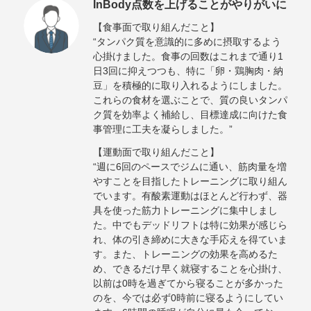
InBody点数を上げることがやりがいに
【食事面で取り組んだこと】
“タンパク質を意識的に多めに摂取するよう
心掛けました。食事の回数はこれまで通り1
日3回に抑えつつも、特に「卵・鶏胸肉・納
豆」を積極的に取り入れるようにしました。
これらの食材を選ぶことで、質の良いタンパ
ク質を効率よく補給し、目標達成に向けた食
事管理に工夫を凝らしました。”
【運動面で取り組んだこと】
“週に6回のペースでジムに通い、筋肉量を増
やすことを目指したトレーニングに取り組ん
でいます。有酸素運動はほとんど行わず、器
具を使った筋力トレーニングに集中しまし
た。中でもデッドリフトは特に効果が感じら
れ、体の引き締めに大きな手応えを得ていま
す。また、トレーニングの効果を高めるた
め、できるだけ早く就寝することを心掛け、
以前は0時を過ぎてから寝ることが多かった
のを、今では必ず0時前に寝るようにしてい