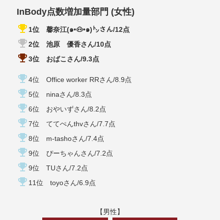
InBody点数増加量部門 (女性)
emoji_events
1位 馨奈江(๑•🐽•๑)㌧さん/12点
emoji_events
2位 池原 優香さん/10点
emoji_events
3位 おばこさん/9.3点
emoji_events
4位 Office worker RRさん/8.9点
emoji_events
5位 ninaさん/8.3点
emoji_events
6位 おやいずさん/8.2点
emoji_events
7位 ててぺんthvさん/7.7点
emoji_events
8位 m-tashoさん/7.4点
emoji_events
9位 ぴーちゃんさん/7.2点
emoji_events
9位 TUさん/7.2点
emoji_events
11位 toyoさん/6.9点
【男性】