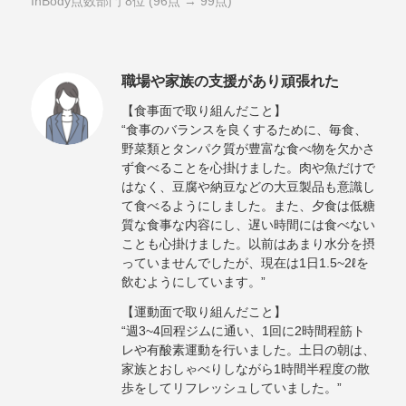
InBody点数部門 8位 (96点 → 99点)
職場や家族の支援があり頑張れた
【食事面で取り組んだこと】
“食事のバランスを良くするために、毎食、
野菜類とタンパク質が豊富な食べ物を欠かさ
ず食べることを心掛けました。肉や魚だけで
はなく、豆腐や納豆などの大豆製品も意識し
て食べるようにしました。また、夕食は低糖
質な食事な内容にし、遅い時間には食べない
ことも心掛けました。以前はあまり水分を摂
っていませんでしたが、現在は1日1.5~2ℓを
飲むようにしています。”
【運動面で取り組んだこと】
“週3~4回程ジムに通い、1回に2時間程筋ト
レや有酸素運動を行いました。土日の朝は、
家族とおしゃべりしながら1時間半程度の散
歩をしてリフレッシュしていました。”