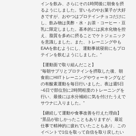
インを飲み、さらにその1時間後に朝食を摂
るようにしました。甘いものやお菓子が大好
きですが、おやつはプロテインチョコだけに
し、飲み物は美酢・水・お茶・コーヒー・豆
乳に限定しました。基本的には炭水化物を控
え、脂質を多めに摂ることでケトジェニック
を意識しました。また、トレーニング中も
EAAを飲むようにし、運動事就寝前にもプロ
テインを飲むようにしました。”
【運動面で取り組んだこと】
“毎朝サプリとプロテインを摂取した後、朝
食前にHIITトレーニングやウォーキングなど
の有酸素運動を毎日行いました。夜は週5日
~6日で部位別に2時間程度のトレーニングを
行い、最後には水分補給に気を付けたうえで
サウナに入りました。”
【継続して運動や食事改善を行えた理由】
“景品が欲しかったこともありますが、最近
仕事で精神的に疲れていたこともあり、この
イベントで1位を取って自信を取り戻したい