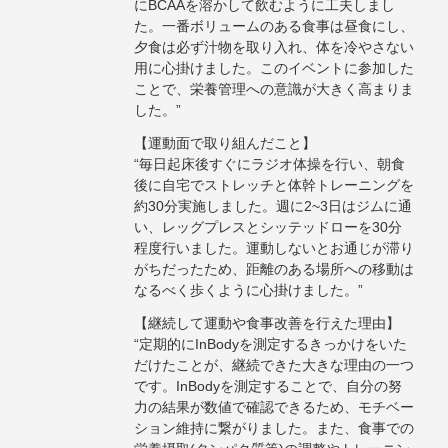
にBCAAを溶かして飲むように工夫しまし
た。一番ボリュームのある食事は昼食にし、
夕食は必ず汁物を取り入れ、体を冷やさない
用に心掛けました。このイベントに参加した
ことで、栄養管理への意識が大きく高まりま
した。”
【運動面で取り組んだこと】
“毎日起床後すぐにラジオ体操を行い、朝食
後に自宅でストレッチと体幹トレーニングを
約30分実施しました。週に2~3日はジムに通
い、レッグプレスとシッテッドローを30分
程度行いました。運動しないとお通じが滞り
がちだったため、距離のある場所への移動は
なるべく歩くように心掛けました。”
【継続して運動や食事改善を行えた理由】
“定期的にInBodyを測定するきっかけをいた
だけたことが、継続できた大きな理由の一つ
です。InBodyを測定することで、自分の努
力の結果が数値で確認できるため、モチベー
ション維持に繋がりました。また、食事での