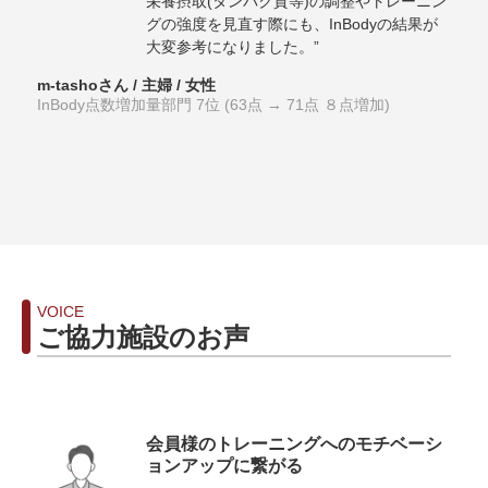
栄養摂取(タンパク質等)の調整やトレーニン
グの強度を見直す際にも、InBodyの結果が
大変参考になりました。”
m-tashoさん / 主婦 / 女性
InBody点数増加量部門 7位 (63点 → 71点 ８点増加)
VOICE
ご協力施設のお声
会員様のトレーニングへのモチベーシ
ョンアップに繋がる