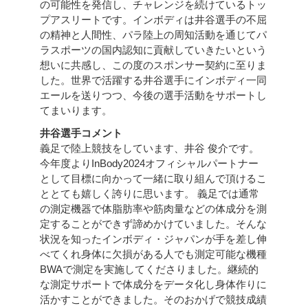
の可能性を発信し、チャレンジを続けているトッ
プアスリートです。インボディは井谷選手の不屈
の精神と人間性、パラ陸上の周知活動を通じてパ
ラスポーツの国内認知に貢献していきたいという
想いに共感し、この度のスポンサー契約に至りま
した。世界で活躍する井谷選手にインボディ一同
エールを送りつつ、今後の選手活動をサポートし
てまいります。
井谷選手コメント
義足で陸上競技をしています、井谷 俊介です。
今年度よりInBody2024オフィシャルパートナー
として目標に向かって一緒に取り組んで頂けるこ
ととても嬉しく誇りに思います。 義足では通常
の測定機器で体脂肪率や筋肉量などの体成分を測
定することができず諦めかけていました。そんな
状況を知ったインボディ・ジャパンが手を差し伸
べてくれ身体に欠損がある人でも測定可能な機種
BWAで測定を実施してくださりました。継続的
な測定サポートで体成分をデータ化し身体作りに
活かすことができました。そのおかげで競技成績