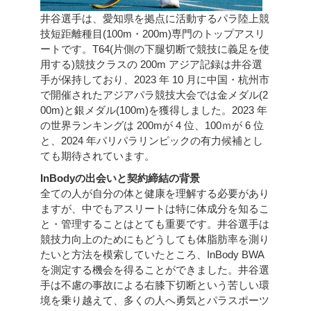
井谷選手は、愛知県を拠点に活動するパラ陸上競
技短距離種目(100m・200m)専門のトップアスリ
ートです。T64(片側の下腿切断で競技に義足を使
用する)競技クラスの 200m アジア記録は井谷選
手が保持しており、2023 年 10 月に中国・杭州市
で開催されたアジアパラ競技大会では金メダル(2
00m)と銀メダル(100m)を獲得しました。2023 年
の世界ランキングは 200mが 4 位、100ｍが 6 位
と、2024 年パリパラリンピックの有力候補とし
ても期待されています。
InBodyの出会いと契約締結の背景
全ての人が自分の体と健康を理解する必要があり
ますが、中でもアスリートは特に体成分を知るこ
と・管理することはとても重要です。井谷選手は
競技力向上のためにもどうしても体脂肪率を測り
たいと方法を模索していたところ、InBody BWA
を測定する機会を得ることができました。井谷選
手は不慮の事故による右膝下切断という苦しい環
境を乗り越えて、多くの人へ勇気とパラスポーツ