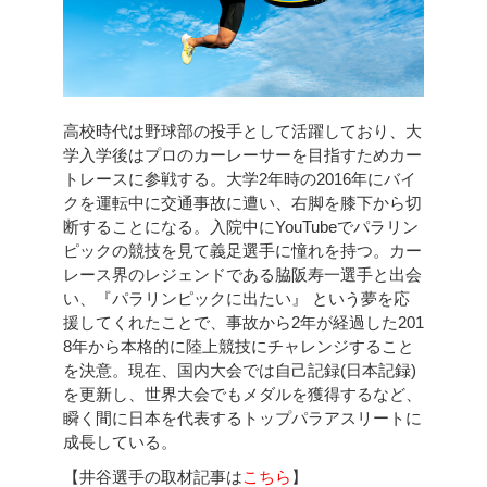
高校時代は野球部の投手として活躍しており、大
学入学後はプロのカーレーサーを目指すためカー
トレースに参戦する。大学2年時の2016年にバイ
クを運転中に交通事故に遭い、右脚を膝下から切
断することになる。入院中にYouTubeでパラリン
ピックの競技を見て義足選手に憧れを持つ。カー
レース界のレジェンドである脇阪寿一選手と出会
い、『パラリンピックに出たい』 という夢を応
援してくれたことで、事故から2年が経過した201
8年から本格的に陸上競技にチャレンジすること
を決意。現在、国内大会では自己記録(日本記録)
を更新し、世界大会でもメダルを獲得するなど、
瞬く間に日本を代表するトップパラアスリートに
成長している。
【井谷選手の取材記事は
こちら
】