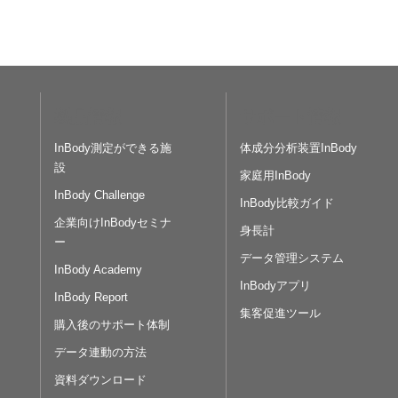
製品情報
サポート情報
InBody測定ができる施
体成分分析装置InBody
設
家庭用InBody
InBody Challenge
InBody比較ガイド
企業向けInBodyセミナ
身長計
ー
データ管理システム
InBody Academy
InBodyアプリ
InBody Report
集客促進ツール
購入後のサポート体制
データ連動の方法
資料ダウンロード