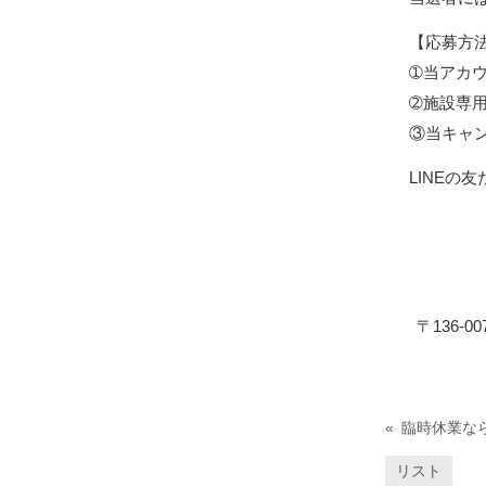
【応募方
➀当アカ
➁施設専
③当キャ
LINEの
〒136-
«
臨時休業な
リスト