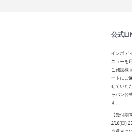
公式L
インボディ
ニューを
ご施設様
ートにご
せていた
ャパン公
す。
【受付期
2/18(日) 
当選者には