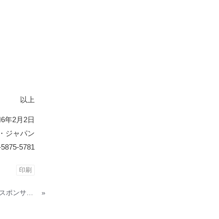
以上
6年2月2日
・ジャパン
-5875-5781
印刷
パラ陸上選手 井谷 俊介選手とスポンサー契約を締結
»