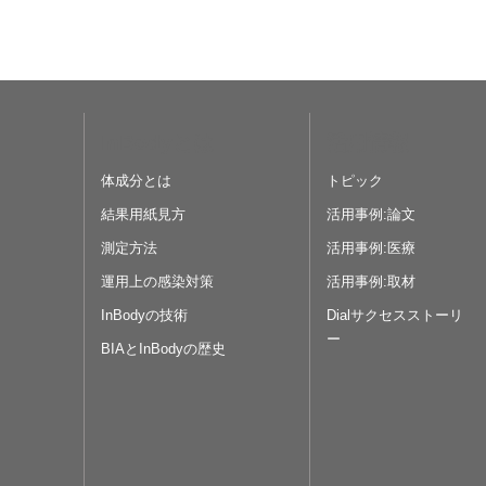
InBodyとは
活用情報
体成分とは
トピック
結果用紙見方
活用事例:論文
測定方法
活用事例:医療
運用上の感染対策
活用事例:取材
InBodyの技術
Dialサクセスストーリ
ー
BIAとInBodyの歴史