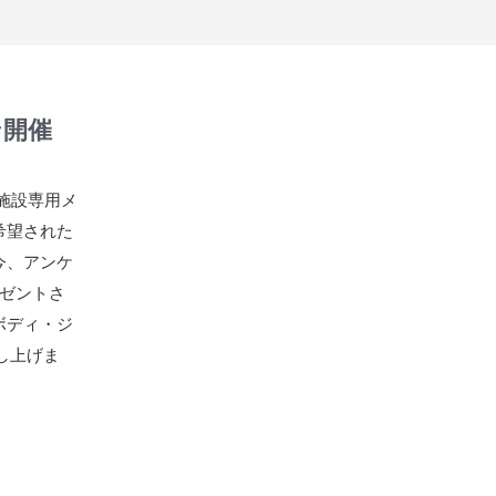
ン開催
た施設専用メ
希望された
今、アンケ
ゼントさ
ボディ・ジ
し上げま