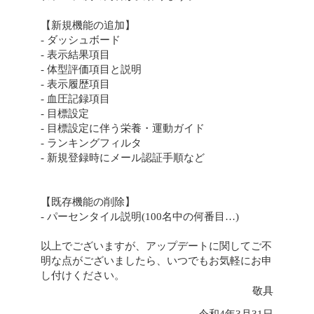
【新規機能の追加】
- ダッシュボード
- 表示結果項目
- 体型評価項目と説明
- 表示履歴項目
- 血圧記録項目
- 目標設定
- 目標設定に伴う栄養・運動ガイド
- ランキングフィルタ
- 新規登録時にメール認証手順など
【既存機能の削除】
- パーセンタイル説明(100名中の何番目…)
以上でございますが、アップデートに関してご不
明な点がございましたら、いつでもお気軽にお申
し付けください。
敬具
令和4年3月31日