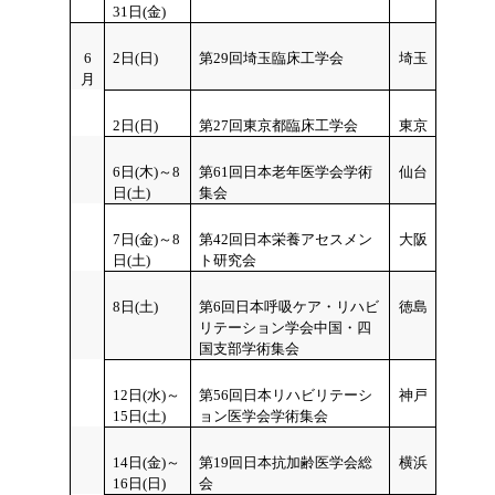
31日(金)
6
2
日(日)
第29回埼玉臨床工学会
埼玉
月
2日(日)
第27回東京都臨床工学会
東京
6
日(木)～8
第61回日本老年医学会学術
仙台
日(土)
集会
7
日(金)～8
第42回日本栄養アセスメン
大阪
日(土)
ト研究会
8
日(土)
第6回日本呼吸ケア・リハビ
徳島
リテーション学会中国・四
国支部学術集会
12
日(水)～
第56回日本リハビリテーシ
神戸
15日(土)
ョン医学会学術集会
14
日(金)～
第19回日本抗加齢医学会総
横浜
16日(日)
会