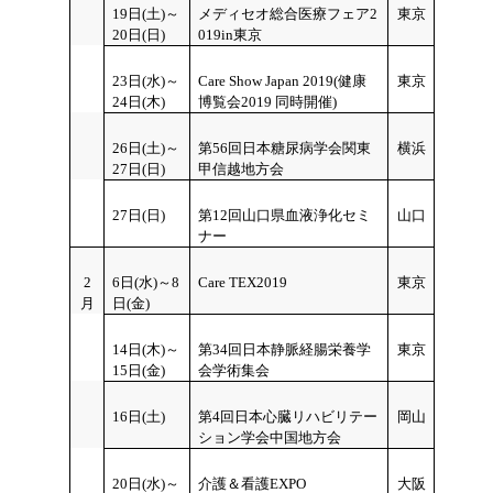
19
日(土)～
メディセオ総合医療フェア2
東京
20日(日)
019in東京
23
日(水)～
Care Show Japan 2019(健康
東京
24日(木)
博覧会2019 同時開催)
26
日(土)～
第56回日本糖尿病学会関東
横浜
27日(日)
甲信越地方会
27日(日)
第12回山口県血液浄化セミ
山口
ナー
2
6日(水)～8
Care TEX2019
東京
月
日(金)
14
日(木)～
第34回日本静脈経腸栄養学
東京
15日(金)
会学術集会
16
日(土)
第4回日本心臓リハビリテー
岡山
ション学会中国地方会
20
日(水)～
介護＆看護EXPO
大阪