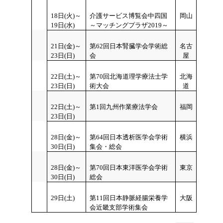
18
日(火)～
介護サービス博覧会中四国
岡山
19日(水)
～マッチングプラザ2019～
21
日(金)～
第62回日本腎臓学会学術総
名古
23日(日)
会
屋
22
日(土)～
第70回北海道理学療法士学
北海
23日(日)
術大会
道
22
日(土)～
第1回九州作業療法学会
福岡
23日(日)
28
日(金)～
第64回日本透析医学会学術
横浜
30日(日)
集会・総会
28
日(金)～
第70回日本東洋医学会学術
東京
30日(日)
総会
29
日(土)
第11回日本静脈経腸栄養学
大阪
会近畿支部学術集会