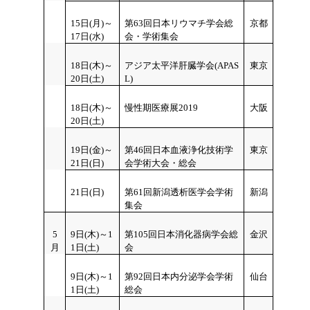
15
日(月)～
第63回日本リウマチ学会総
京都
17日(水)
会・学術集会
18
日(木)～
アジア太平洋肝臓学会(APAS
東京
20日(土)
L)
18
日(木)～
慢性期医療展2019
大阪
20日(土)
19
日(金)～
第46回日本血液浄化技術学
東京
21日(日)
会学術大会・総会
21日(日)
第61回新潟透析医学会学術
新潟
集会
5
9
日(木)～1
第105回日本消化器病学会総
金沢
月
1日(土)
会
9
日(木)～1
第92回日本内分泌学会学術
仙台
1日(土)
総会