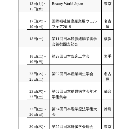
13
日(月)～
Beauty World Japan
東京
15日(水)
17
日(木)～
国際福祉健康産業展ウェル
名古
19日(日)
フェア2019
屋
18
日(土)
第11回日本静脈経腸栄養学
横浜
会首都圏支部会
18
日(土)～
第29回日本臨床工学会
岩手
19日(日)
23
日(木)～
第92回日本産業衛生学会
名古
25日(土)
屋
23
日(木)～
第62回日本糖尿病学会年次
仙台
25日(土)
学術集会
25
日(土)～
第54回日本理学療法学術大
徳島
26日(日)
会
30
日(木)～
第55回日本肝臓学会総会
東京