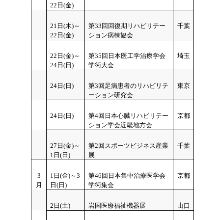
22日(金)
21
日(木)～
第33回回復期リハビリテー
千葉
22日(金)
ション病棟協会
22
日(金)～
第35回日本医工学治療学会
埼玉
24日(日)
学術大会
24日(日)
第3回足病患者のリハビリテ
東京
ーション研究会
24
日(日)
第4回日本心臓リハビリテー
京都
ション学会近畿地方会
27
日(金)～
第2回スポーツビジネス産業
千葉
1日(日)
展
3
1日(金)～3
第46回日本集中治療医学会
京都
月
日(日)
学術集会
2日(土)
岩国医療福祉機器展
山口