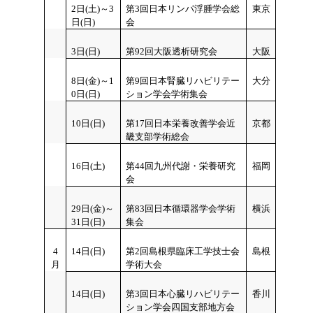
2日(土)～3
第3回日本リンパ浮腫学会総
東京
日(日)
会
3
日(日)
第92回大阪透析研究会
大阪
8日(金)～1
第9回日本腎臓リハビリテー
大分
0
日(日)
ション学会学術集会
10
日(日)
第17回日本栄養改善学会近
京都
畿支部学術総会
16日(土)
第44回九州代謝・栄養研究
福岡
会
29日(金)～
第83回日本循環器学会学術
横浜
31
日(日)
集会
4
14
日(日)
第2回島根県臨床工学技士会
島根
月
学術大会
14
日(日)
第3回日本心臓リハビリテー
香川
ション学会四国支部地方会