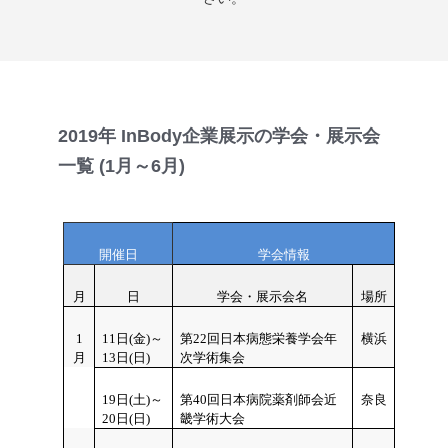
2019年 InBody企業展示の学会・展示会
一覧 (1月～6月)
開催日
学会情報
月
日
学会・展示会名
場所
1
11
日(金)～
第22回日本病態栄養学会年
横浜
月
13日(日)
次学術集会
19
日(土)～
第40回日本病院薬剤師会近
奈良
20日(日)
畿学術大会