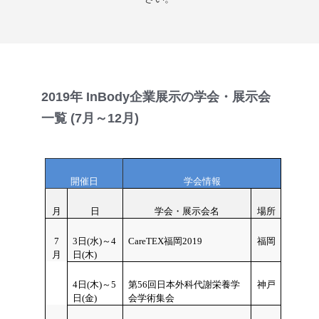
2019年 InBody企業展示の学会・展示会
一覧 (7月～12月)
開催日
学会情報
月
日
学会・展示会名
場所
7
3日(水)～4
CareTEX福岡2019
福岡
月
日(木)
4日(木)～5
第56回日本外科代謝栄養学
神戸
日(金)
会学術集会