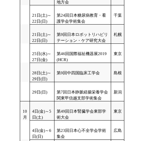
地方会
21日(土)～
第24回日本糖尿病教育・看
千葉
22日(日)
護学会学術集会
21日(土)～
第9回日本ロボットリハビリ
札幌
22日(日)
テーション・ケア研究大会
25日(水)～
第46回国際福祉機器展2019
東京
27日(金)
(HCR)
28日(土)～
第9回中四国臨床工学会
島根
29日(日)
29日
(日)
第7回日本静脈経腸栄養学会
新潟
関東甲信越支部学術集会
10
4日(金)～5
第49回日本腎臓学会東部学
東京
月
日(土)
術大会
4日(金)～6
第23回日本心不全学会学術
広島
日(日)
集会