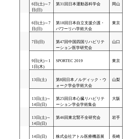
6日(土)～7
第31回日本運動器科学会
岡山
日(日)
6日(土)～7
第18回日本自立支援介護・
東京
日(日)
パワーリハ学術大会
7日(日)
第47回中国四国リハビリテ
山口
ーション医学研究会
9日(火)～1
SPORTEC 2019
東京
1日(木)
13日(土)
第8回日本ノルディック・ウ
山梨
ォーク学会学術大会
13日(土)～
第25回日本心臓リハビリテ
大阪
14日(日)
ーション学会学術集会
13日(土)～
第46回東北腎不全研究会
岩手
14日(日)
14日(日)
株式会社アトル医療機器展
長崎