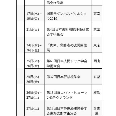
示会in長崎
17日(水)～
国際モダンホスピタルショ
東京
19日(金)
ウ2019
21日(日)
第4回日本透析機能評価研究
東京
会学術集会
24日(水)～
「肉体」労働者の疲労回復
東京
26日(金)
展
25日(木)～
第60回日本人間ドック学会
岡山
26日(金)
学術大会
25日(木)～
第37回日本肝移植学会
京都
26日(金)
26日(金)～
第18回ヨコハマ・ヒューマ
横浜
27日(土)
ン&テクノランド
27日(土)
第13回日本静脈経腸栄養学
名古
会東海支部学術集会
屋