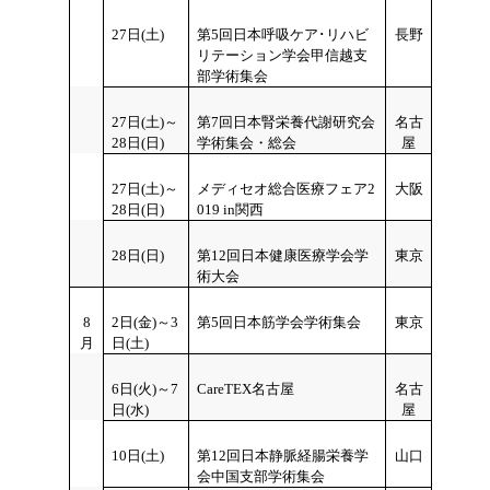
27日(土)
第5回日本呼吸ケア･リハビ
長野
リテーション学会甲信越支
部学術集会
27日(土)～
第7回日本腎栄養代謝研究会
名古
28日(日)
学術集会・総会
屋
27日(土)～
メディセオ総合医療フェア2
大阪
28日(日)
019 in関西
28日(日)
第12回日本健康医療学会学
東京
術大会
8
2日(金)～3
第5回日本筋学会学術集会
東京
月
日(土)
6日(火)～7
CareTEX名古屋
名古
日(水)
屋
10
日(土)
第12回日本静脈経腸栄養学
山口
会中国支部学術集会