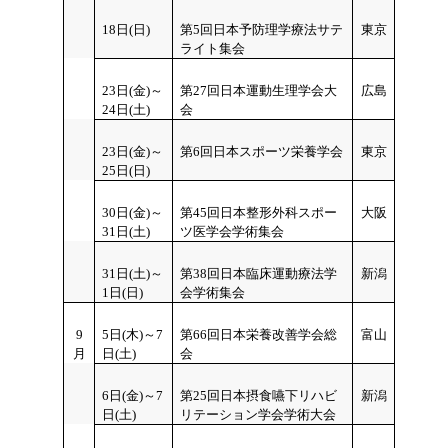
18日(日)
第5回日本予防理学療法サテ
東京
ライト集会
23日(金)～
第27回日本運動生理学会大
広島
24日(土)
会
23日(金)～
第6回日本スポーツ栄養学会
東京
25日(日)
30日(金)～
第45回日本整形外科スポー
大阪
31日(土)
ツ医学会学術集会
31日(土)～
第38回日本臨床運動療法学
新潟
1日(日)
会学術集会
9
5日(木)～7
第66回日本栄養改善学会総
富山
月
日(土)
会
6日(金)～7
第25回日本摂食嚥下リハビ
新潟
日(土)
リテーション学会学術大会