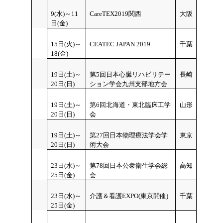
9(水)～11
CareTEX2019関西
大阪
日(金)
15日(火)～
CEATEC JAPAN 2019
千葉
18(金)
19日(土)～
第5回日本心臓リハビリテー
長崎
20日(日)
ション学会九州支部地方会
19日(土)～
第6回北海道・東北臨床工学
山形
20日(日)
会
19日(土)～
第27回日本物理療法学会学
東京
20日(日)
術大会
23日(水)～
第78回日本公衆衛生学会総
高知
25日(金)
会
23日(水)～
介護＆看護EXPO(東京開催)
千葉
25日(金)