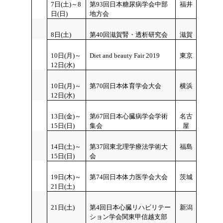
7日(土)～8
第93回日本糖尿病学会中部
福井
日(日)
地方会
8日(土)
第40回滋賀腎・透析研究会
滋賀
10日(月)～
Diet and beauty Fair 2019
東京
12日(水)
10日(月)～
第70回日本体育学会大会
横浜
12日(水)
13日(金)～
第67回日本心臓病学会学術
名古
15日(日)
集会
屋
14日(土)～
第37回東北理学療法学術大
福島
15日(日)
会
19日(木)～
第74回日本体力医学会大会
茨城
21日(土)
21日(土)
第4回日本心臓リハビリテー
新潟
ション学会関東甲信越支部