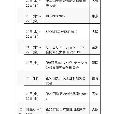
20日(水)～
第30回全国介護老人保健施
大分
22日(金)
設大会
20日(水)～
HOSPEX2019
東京
22日(金)
20日(水)～
SPORTEC WEST 2019
大阪
22日(金)
21日(木)～
リハビリテーション・ケア
金沢
22日(金)
合同研究大会 金沢2019
23日(土)
第9回日本リハビリテーショ
福岡
ン栄養研究会学術集会
24日(日)
第52回九州人工透析研究会
佐賀
総会
29日(金)～
第29回臨床内分泌代謝Updat
高知
30日(土)
e
12
3日(火)～4
第第27回日本慢性期医療学
大阪