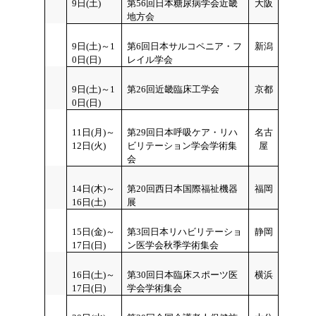
9
日(土)
第56回日本糖尿病学会近畿
大阪
地方会
9日(土)～1
第6回日本サルコペニア・フ
新潟
0日(日)
レイル学会
9日(土)～1
第26回近畿臨床工学会
京都
0日(日)
11日(月)～
第29回日本呼吸ケア・リハ
名古
12日(火)
ビリテーション学会学術集
屋
会
14日(木)～
第20回西日本国際福祉機器
福岡
16日(土)
展
15日(金)～
第3回日本リハビリテーショ
静岡
17日(日)
ン医学会秋季学術集会
16日(土)～
第30回日本臨床スポーツ医
横浜
17日(日)
学会学術集会