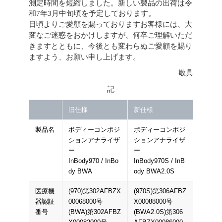
測定時間を短縮しました。新しい製品の出荷は令
和7年3月中旬頃を予定しております。
日頃よりご愛顧を賜っておりますお客様には、大
変なご迷惑をおかけしますが、何卒ご理解いただ
きますとともに、今後とも変わらぬご愛顧を賜り
ますよう、お願い申し上げます。
敬具
記
旧仕様
新仕様
製品名
ボディーコンポジ
ボディーコンポジ
ションアナライザ
ションアナライザ
ー
ー
InBody970 / InBo
InBody970S / InB
dy BWA
ody BWA2.0S
医療機
(970)第302AFBZX
(970S)第306AFBZ
器認証
00068000号
X00088000号
番号
(BWA)第302AFBZ
(BWA2.0S)第306