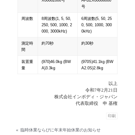
X00082000号
AFBZX00086000
号
周波数
8周波数(1, 5, 50,
6周波数(5, 50, 25
250, 500, 1000, 2
0, 500, 1000, 300
000, 3000kHz)
0kHz)
測定時
約70秒
約30秒
間
装置重
(970)46.0kg (BW
(970S)41.1kg (BW
量
A)3.3kg
A2.0S)2.8kg
以上
令和7年2月21日
株式会社インボディ・ジャパン
代表取締役 申 基権
印刷
«
臨時休業ならびに年末年始休業のお知らせ