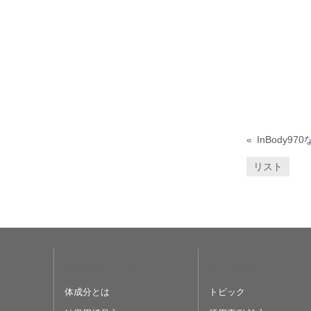
«
リスト
InBodyとは
活用情報
体成分とは
トピック