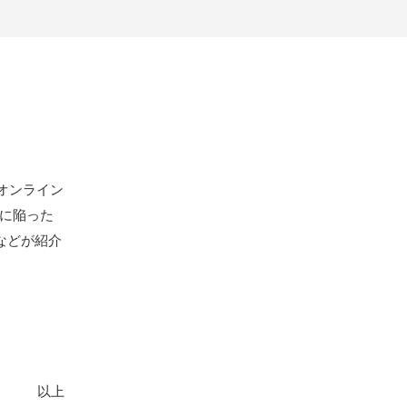
オンライン
機に陥った
などが紹介
以上