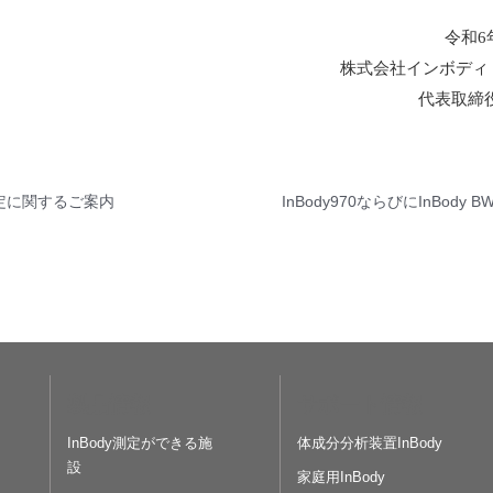
令和6
株式会社インボディ
代表取締
定に関するご案内
製品情報
サポート情報
InBody測定ができる施
体成分分析装置InBody
設
家庭用InBody