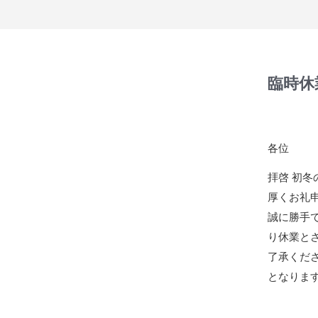
臨時休
各位
拝啓 初
厚くお礼
誠に勝手
り休業と
了承くだ
となりま