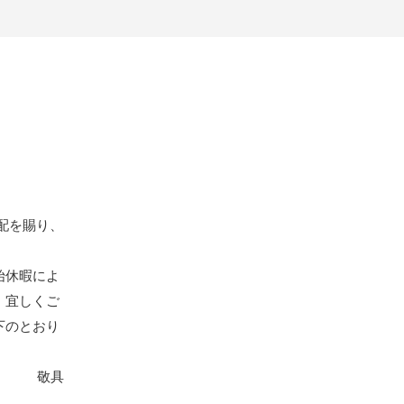
配を賜り、
始休暇によ
、宜しくご
下のとおり
敬具