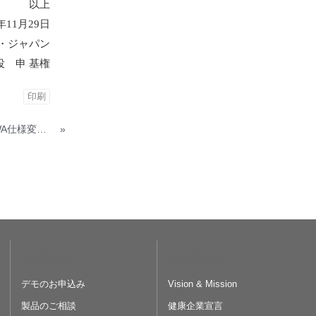
以上
年11月29日
・ジャパン
役 申 基権
印刷
InBody970ならびにInBody BWA仕様変更に関するご案内
»
お問合せ
企業情報
デモのお申込み
Vision & Mission
製品のご相談
健康企業宣言