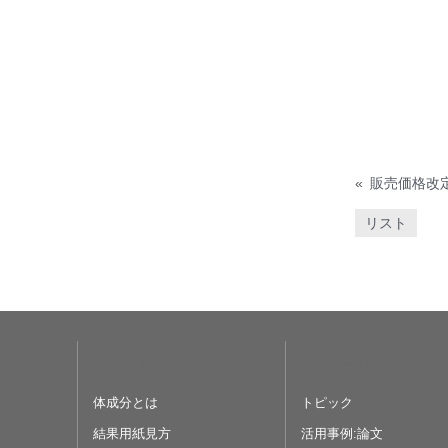
«
販売価格改
リスト
InBodyとは
活用情報
体成分とは
トピック
結果用紙見方
活用事例:論文