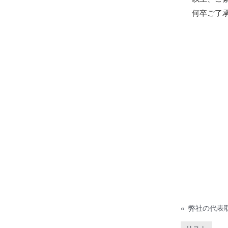
何卒ご了
«