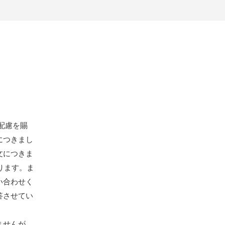
配慮を賜
につきまし
文につきま
なります。ま
い合わせく
答させてい
ませんが、