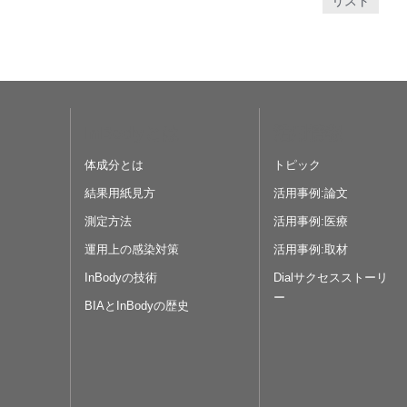
リスト
InBodyとは
活用情報
体成分とは
トピック
結果用紙見方
活用事例:論文
測定方法
活用事例:医療
運用上の感染対策
活用事例:取材
InBodyの技術
Dialサクセスストーリ
ー
BIAとInBodyの歴史