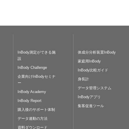
製品情報
サポート情報
InBody測定ができる施
体成分分析装置InBody
設
家庭用InBody
InBody Challenge
InBody比較ガイド
企業向けInBodyセミナ
身長計
ー
データ管理システム
InBody Academy
InBodyアプリ
InBody Report
集客促進ツール
購入後のサポート体制
データ連動の方法
資料ダウンロード