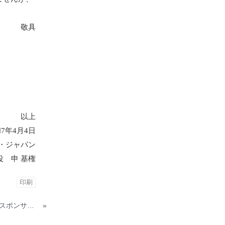
敬具
以上
7年4月4日
・ジャパン
役 申 基権
印刷
パラ陸上選手 井谷 俊介選手とスポンサー契約を締結
»