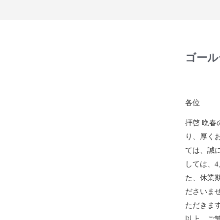
ゴール
各位
拝啓 晩
り、厚く
ては、誠
しては、4
た、休業
ださいま
ただきま
以上、ご