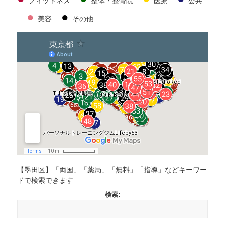
フィットネス
整体・整骨院
医療
公共
●
●
美容
その他
【墨田区】「両国」「薬局」「無料」「指導」などキーワー
ドで検索できます
検索: