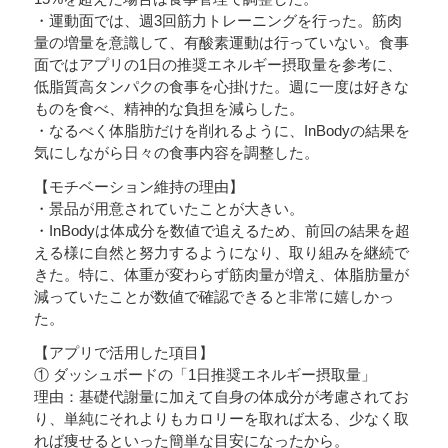
・運動面では、週3回筋力トレーニングを行った。筋肉
量の増量を意識して、有酸素運動は行っていない。食事
面ではアプリの1日の推奨エネルギー摂取量を参考に、
低脂質高タンパクの食事を心掛けた。週に一度は好きな
ものを食べ、精神的な負担を減らした。
・なるべく体脂肪だけを削れるように、InBodyの結果を
気にしながら日々の食事内容を調整した。
【モチベーション維持の理由】
・景品が用意されていたことが大きい。
・InBodyは体成分を数値で追えるため、前回の結果を超
える様に自然と努力するようになり、取り組みを継続で
きた。特に、体重が変わらず筋肉量が増え、体脂肪量が
減っていたことが数値で確認できると非常に嬉しかっ
た。
【アプリで活用した項目】
① ダッシュボードの「1日推奨エネルギー摂取量」
理由：基礎代謝量に加えて自身の体成分が考慮されてお
り、単純にそれよりもカロリーを取れば太る、少なく取
れば痩せるといった簡単な目安になったから。