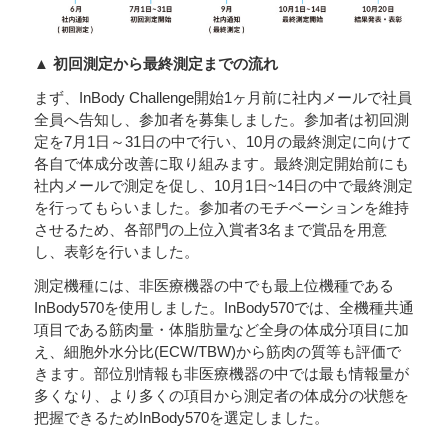
▲ 初回測定から最終測定までの流れ
まず、InBody Challenge開始1ヶ月前に社内メールで社員
全員へ告知し、参加者を募集しました。参加者は初回測
定を7月1日～31日の中で行い、10月の最終測定に向けて
各自で体成分改善に取り組みます。最終測定開始前にも
社内メールで測定を促し、10月1日~14日の中で最終測定
を行ってもらいました。参加者のモチベーションを維持
させるため、各部門の上位入賞者3名まで賞品を用意
し、表彰を行いました。
測定機種には、非医療機器の中でも最上位機種である
InBody570を使用しました。InBody570では、全機種共通
項目である筋肉量・体脂肪量など全身の体成分項目に加
え、細胞外水分比(ECW/TBW)から筋肉の質等も評価で
きます。部位別情報も非医療機器の中では最も情報量が
多くなり、より多くの項目から測定者の体成分の状態を
把握できるためInBody570を選定しました。