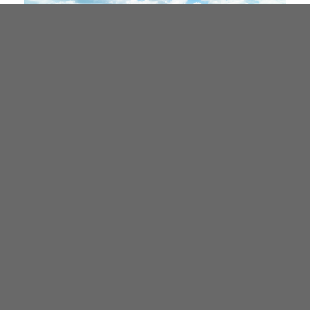
InBodyを導入された施設には顧客の紹介を、InBody測定
を希望される一般の方には施設の案内を提供する目的とし
たサービスです。
InBodyを探す
製品情報