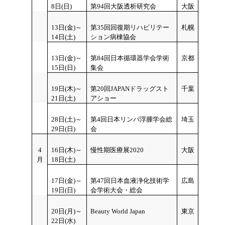
8日(日)
第94回大阪透析研究会
大阪
13
日(金)～
第35回回復期リハビリテー
札幌
14日(土)
ション病棟協会
13日(金)～
第84回日本循環器学会学術
京都
15
日(日)
集会
19日(木)～
第20回JAPANドラッグスト
千葉
21日(土)
アショー
28日(土)～
第4回日本リンパ浮腫学会総
埼玉
29
日(日)
会
4
16
日(木)～
慢性期医療展2020
大阪
月
18日(土)
17
日(金)～
第47回日本血液浄化技術学
広島
19日(日)
会学術大会・総会
20
日(月)～
Beauty World Japan
東京
22日(水)