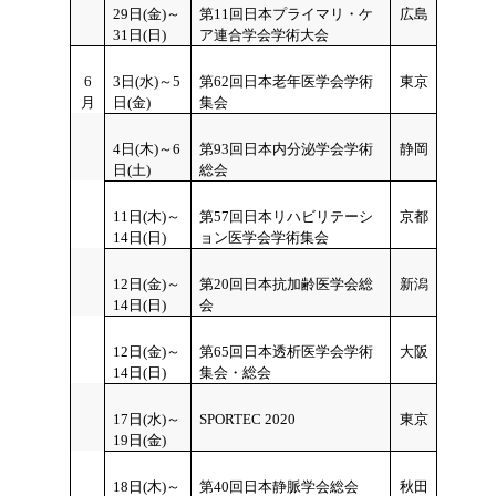
29
日(金)～
第11回日本プライマリ・ケ
広島
31日(日)
ア連合学会学術大会
6
3
日(水)～5
第62回日本老年医学会学術
東京
月
日(金)
集会
4日(木)～6
第93回日本内分泌学会学術
静岡
日(土)
総会
11
日(木)～
第57回日本リハビリテーシ
京都
14日(日)
ョン医学会学術集会
12
日(金)～
第20回日本抗加齢医学会総
新潟
14日(日)
会
12
日(金)～
第65回日本透析医学会学術
大阪
14日(日)
集会・総会
17
日(水)～
SPORTEC 2020
東京
19日(金)
18日(木)～
第40回日本静脈学会総会
秋田