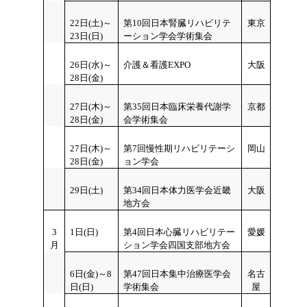
22
日(土)～
第10回日本腎臓リハビリテ
東京
23日(日)
ーション学会学術集会
26
日(水)～
介護＆看護EXPO
大阪
28日(金)
27日(木)～
第35回日本臨床栄養代謝学
京都
28日(金)
会学術集会
27日(木)～
第7回慢性期リハビリテーシ
岡山
28日(金)
ョン学会
29
日(土)
第34回日本体力医学会近畿
大阪
地方会
3
1日(日)
第4回日本心臓リハビリテー
愛媛
月
ション学会四国支部地方会
6日(金)～8
第47回日本集中治療医学会
名古
日(日)
学術集会
屋