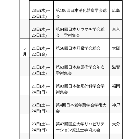
23日(木)～
第106回日本消化器病学会総
広島
25日
(土)
会
23日(木)～
第64回日本リウマチ学会総
東京
25日(土)
会・学術集会
5
21
日(木)～
第56回日本肝臓学会総会
大阪
月
22日(金)
21
日(木)～
第63回日本糖尿病学会年次
滋賀
23日(土)
学術集会
21
日(木)～
第93回日本整形外科学会学
福岡
24日(日)
術集会
23
日(土)～
第4回日本老年薬学会学術大
神戸
24日(日)
会
23
日(土)～
第42回国立大学リハビリテ
大分
24日(日)
ーション療法士学術大会