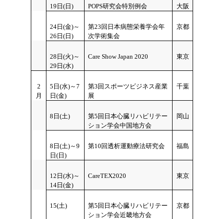
19
日(日)
POPS研究会特別例会
大阪
24
日(金)～
第23回日本病態栄養学会年
京都
26日(日)
次学術集会
28日(火)～
Care Show Japan 2020
東京
29日(水)
2
5日(水)～7
第3回スポーツビジネス産業
千葉
月
日(金)
展
8
日(土)
第5回日本心臓リハビリテー
岡山
ション学会中国地方会
8
日(土)～9
第10回透析運動療法研究会
福島
日(日)
12
日(水)～
CareTEX2020
東京
14日(金)
15
(土)
第5回日本心臓リハビリテー
京都
ション学会近畿地方会