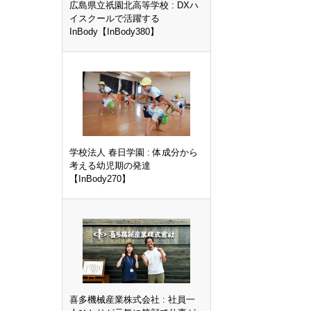
広島県立祇園北高等学校 : DXハ
イスクールで活躍する
InBody【InBody380】
学校法人 春日学園 : 体成分から
考える幼児期の発達
【InBody270】
喜多機械産業株式会社 : 社員一