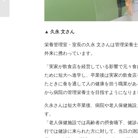
スポーツ�...
▲ 久永 文さん
栄養管理室・室長の久永 文さんは管理栄養
外来に携わっています。
「実家が飲食店を経営している影響で元々食
ために短大へ進学し、卒業後は実家の飲食店
たときに食を通して人の健康を担う職業があ
から病院の管理栄養士を目指すようになりま
久永さんは短大卒業後、病院や老人保健施設
す。
「老人保健施設では高齢者の摂食嚥下、健診
行では健診に来られた方に対して、当日の測