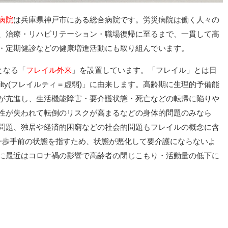
病院
は兵庫県神戸市にある総合病院です。労災病院は働く人々の
、治療・リハビリテーション・職場復帰に至るまで、一貫して高
・定期健診などの健康増進活動にも取り組んでいます。
となる「
フレイル外来
」を設置しています。「フレイル」とは日
ilty(フレイルティ＝虚弱)」に由来します。高齢期に生理的予備能
が亢進し、生活機能障害・要介護状態・死亡などの転帰に陥りや
性が失われて転倒のリスクが高まるなどの身体的問題のみなら
問題、独居や経済的困窮などの社会的問題もフレイルの概念に含
る一歩手前の状態を指すため、状態が悪化して要介護にならないよ
に最近はコロナ禍の影響で高齢者の閉じこもり・活動量の低下に