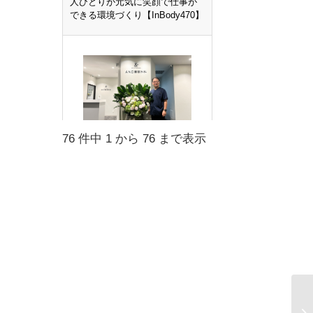
人ひとりが元気に笑顔で仕事が
できる環境づくり【InBody470】
AND美容外科 : 客観的な数字で
76 件中 1 から 76 まで表示
見える、安心安全な美容医療へ
【InBody380N】
綾部市立病院 : 糖尿病・肥満診
療に不可欠な
InBody【InBody770】