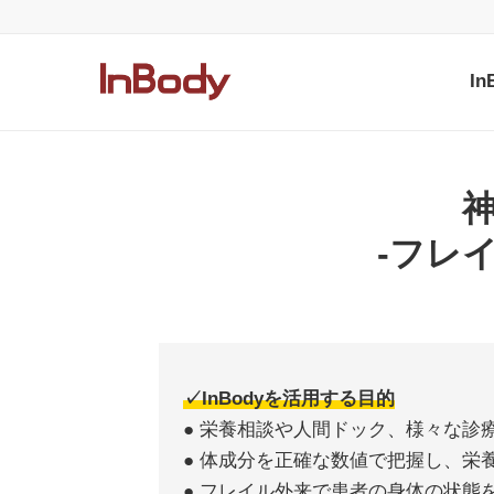
I
-フレ
✓InBodyを活用する目的
● 栄養相談や人間ドック、様々な診
● 体成分を正確な数値で把握し、栄
● フレイル外来で患者の身体の状態