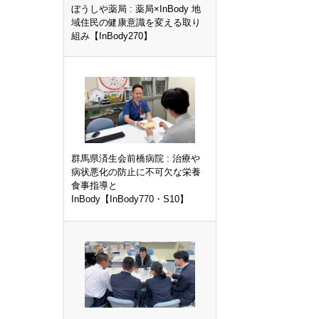
ぼうしや薬局 : 薬局×InBody 地
域住民の健康意識を変える取り
組み【InBody270】
群馬県済生会前橋病院 : 治療や
病状悪化の防止に不可欠な栄養
食事指導と
InBody【InBody770・S10】