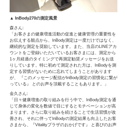
▲ InBody270の測定風景
森さん:
「お客さまの健康増進活動の促進と健康管理の重要性を
お伝えする観点から、InBody測定は一度だけではなく、
継続的な測定を奨励しています。また、当店のLINEアカ
ウントをご登録いただいているお客さまには、測定から
1ヶ月経過のタイミングで再測定勧奨メッセージをお送
りしています。特に初めて測定された方は、InBodyを測
定する習慣がないために忘れてしまうことがあります
が、 『このメッセージ配信がInBody測定の習慣化に繋が
っている』 とのお声を頂戴することもあります。」
金久さん:
「日々健康増進の取り組みを行う中で、InBody測定を通
じて身体の変化を数値で目にするとモチベーションが高
まります。さらに取り組みを続けることで生活習慣が改
善され、それに伴ってInBodyの測定結果も向上したお客
さまから、『Vitalityプラザのおかげです』 と喜びのお声