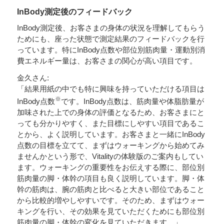
InBody測定後のフィードバック
InBody測定後、お客さまの身体の状況を理解してもらう
ためにも、座った状態で測定結果のフィードバックを行
っています。特にInBody点数や部位別筋肉量・運動別消
費エネルギー量は、お客さまの関心が高い項目です。
金久さん:
「結果用紙の中でも特に興味を持っていただける項目は
※
InBody点数
です。InBody点数は、筋肉量や体脂肪量が
加味された上での身体の評価となるため、お客さまにと
っても分かりやすく、また目標にしやすい項目であるこ
とから、よく説明しています。お客さまと一緒にInBody
点数の目標を立てて、まずはウォーキングから始めてみ
ませんかという形で、Vitalityの体験版のご案内もしてい
ます。ウォーキングの重要性をお伝えする際に、部位別
筋肉量の脚・体幹の項目も良く説明しています。脚・体
幹の筋肉は、腕の筋肉と比べると大きい部位であること
から比較的増やしやすいです。そのため、まずはウォー
キングを行い、その効果を見ていただくためにも部位別
筋肉量の脚・体幹の変化を見ていただきます。」