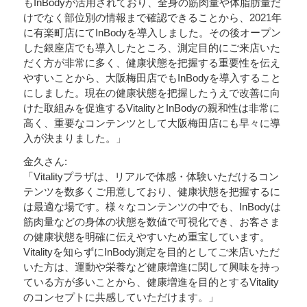
もInBodyが活用されており、全身の筋肉量や体脂肪量だ
けでなく部位別の情報まで確認できることから、2021年
に有楽町店にてInBodyを導入しました。その後オープン
した銀座店でも導入したところ、測定目的にご来店いた
だく方が非常に多く、健康状態を把握する重要性を伝え
やすいことから、大阪梅田店でもInBodyを導入すること
にしました。現在の健康状態を把握したうえで改善に向
けた取組みを促進するVitalityとInBodyの親和性は非常に
高く、重要なコンテンツとして大阪梅田店にも早々に導
入が決まりました。」
金久さん:
「Vitalityプラザは、リアルで体感・体験いただけるコン
テンツを数多くご用意しており、健康状態を把握するに
は最適な場です。様々なコンテンツの中でも、InBodyは
筋肉量などの身体の状態を数値で可視化でき、お客さま
の健康状態を明確に伝えやすいため重宝しています。
Vitalityを知らずにInBody測定を目的としてご来店いただ
いた方は、運動や栄養など健康増進に関して興味を持っ
ている方が多いことから、健康増進を目的とするVitality
のコンセプトに共感していただけます。」