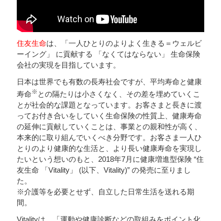
住友生命
は、「一人ひとりのよりよく生きる＝ウェルビ
ーイング」 に貢献する 「なくてはならない」 生命保険
会社の実現を目指しています。
日本は世界でも有数の長寿社会ですが、平均寿命と健康
※
寿命
との隔たりは小さくなく、その差を埋めていくこ
とが社会的な課題となっています。お客さまと長きに渡
ってお付き合いをしていく生命保険の性質上、健康寿命
の延伸に貢献していくことは、事業との親和性が高く、
本来的に取り組んでいくべき分野です。お客さま一人ひ
とりのより健康的な生活と、より長い健康寿命を実現し
たいという想いのもと、2018年7月に健康増進型保険 “住
友生命 「Vitality」 (以下、Vitality)” の発売に至りまし
た。
※介護等を必要とせず、自立した日常生活を送れる期
間。
Vitalityは、「運動や健康診断などの取組みをポイント化