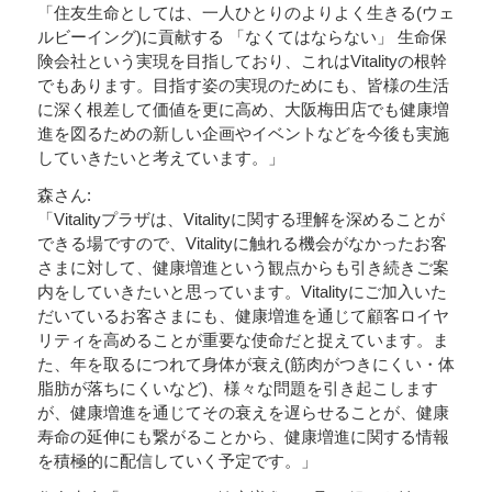
「住友生命としては、一人ひとりのよりよく生きる(ウェ
ルビーイング)に貢献する 「なくてはならない」 生命保
険会社という実現を目指しており、これはVitalityの根幹
でもあります。目指す姿の実現のためにも、皆様の生活
に深く根差して価値を更に高め、大阪梅田店でも健康増
進を図るための新しい企画やイベントなどを今後も実施
していきたいと考えています。」
森さん:
「Vitalityプラザは、Vitalityに関する理解を深めることが
できる場ですので、Vitalityに触れる機会がなかったお客
さまに対して、健康増進という観点からも引き続きご案
内をしていきたいと思っています。Vitalityにご加入いた
だいているお客さまにも、健康増進を通じて顧客ロイヤ
リティを高めることが重要な使命だと捉えています。ま
た、年を取るにつれて身体が衰え(筋肉がつきにくい・体
脂肪が落ちにくいなど)、様々な問題を引き起こします
が、健康増進を通じてその衰えを遅らせることが、健康
寿命の延伸にも繋がることから、健康増進に関する情報
を積極的に配信していく予定です。」