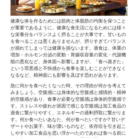
健康な体を作るためには筋肉と体脂肪の均衡を保つこと
が重要であるように、健康な食生活になるためには様々
な栄養分をバランスよく摂ることが大事です。甘いもの
を食べることは悪くありませんが、摂りすぎてバランス
が崩れてしまっては健康を損ないます。過食は、体重の
増加・ホルモン分泌の変動・胃腸収容量の変化・代謝機
能の悪化など、身体面へ影響しますが、「食べ過ぎた」
という罪悪感と不快感から食事を楽しむことができなく
なるなど、精神面にも影響を及ぼす恐れがあります。
急に何かを食べたくなった時、その理由が何かを考えて
みましょう。空腹感には身体的な空腹感と感情的・精神
的空腹感があり、食事が必要な空腹感は身体的空腹感で
す。ストレスや疲れが原因で感じる空腹感は加工食品の
過食に繋がりやすく、エネルギーの過剰摂取に繋がりま
す。何か食べたいあなた、何が食べたいですか? 甘いデ
ザートやお菓子、味が濃いものなど、依存症を引き起こ
しやすい加工食品を思い浮かべたのであれば食べる前に