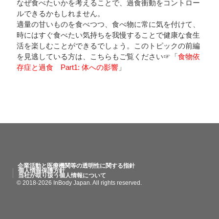
なぜ食べたいかを考えることで、過食衝動をコントロー
ルできるかもしれません。
適量の甘いものを食べつつ、食べ物に常に気を付けて、
時にはすぐ食べたい気持ちを我慢することで健康な食生
活を楽しむことができるでしょう。このトピックの前編
を見逃している方は、こちらもご覧ください☞「
食物依
存症と過食 Part1: 体への影響
」
企業活動と医療機関等の透明性に関する指針
個人情報保護方針
当社が取り扱う個人情報について
© 2018-2026 InBody Japan. All rights reserved.