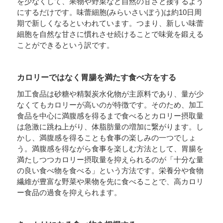
を少なくして、果物や野菜など自然の甘さと接するよう
にするだけです。味蕾細胞(みらいさいぼう)は約10日周
期で新しくなるといわれています。つまり、新しい味蕾
細胞を自然な甘さに慣れさせ続けることで味覚を鍛える
ことができるという訳です。
カロリーではなく胃腸を満たす食べ方をする
加工食品は砂糖や精製炭水化物が主原料であり、量が少
なくてもカロリーが高いのが特徴です。そのため、加工
食品を中心に満腹感を得るまで食べるとカロリー摂取量
は急激に跳ね上がり、体脂肪量の増加に繋がります。し
かし、満腹感を得ることも食事の楽しみの一つでしょ
う。満腹感を得ながら食事を楽しむ方法として、胃腸を
満たしつつカロリー摂取量を抑えられるのが「十分な量
の良い食べ物を食べる」という方法です。栄養分や食物
繊維が豊富な野菜や果物を先に食べることで、高カロリ
ー食品の過食を抑えられます。