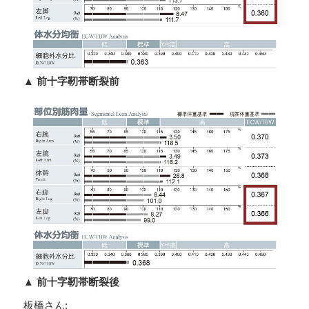
▲ 前十字靭帯断裂前
▲ 前十字靭帯断裂後
板橋さん: