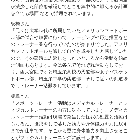
が減少した部位を確認してどこを集中的に鍛えるか計画
を立てる場面 などで活用されています。
板橋さん:
「元々は大学時代に所属していたアメリカンフットボー
ル部の試合や練習に行って、テーピングや応急措置など
のトレーナー業を行っていたのが始まりでした。アメリ
カンフットボールを通して自分も成長したと感じていた
ので、その部活に恩返しをしたいところから活動を始め
た側面もあります。今は各院でそれぞれ活動をしてお
り、西大宮院ですと埼玉栄高校の柔道部や女子バスケッ
トボール部、埼玉栄中学の柔道部、そして近くの剣道場
でもトレーナー活動をしています。」
板橋さん:
「スポーツトレーナー活動はメディカルトレーナーとフ
ィジカルトレーナーの両方に対応しています。メディカ
ルトレーナー活動は現場で発生した怪我の処置と治療は
もちろん、怪我をして落ちた筋力や身体能力を元に戻す
までが仕事です。そこから更に身体能力を向上させるこ
とがフィジカルトレーニングに該当します。」