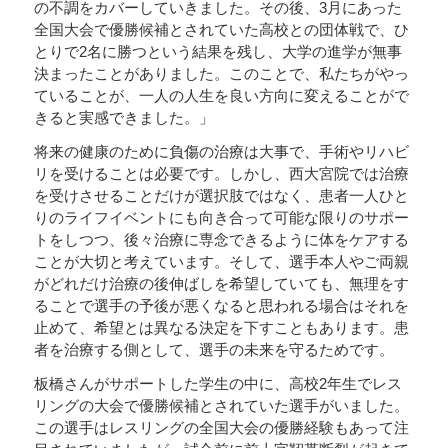
の不調をカバーしていきました。その後、3月にあった
全国大会で優勝候補とされていた高校との団体戦で、ひ
とりで2名に勝つという結果を残し、大学の進学が無事
決まったことがありました。このことで、私たちがやっ
ていることが、一人の人生を良い方向に変えることがで
きると実感できました。」
将来の健康のために負傷の治療は大事で、手術やリハビ
リを受けることは必要です。しかし、西大宮院では治療
を受けさせることだけが選択肢ではなく、患者一人ひと
りのライフイベントにも向き合って可能な限りのサポー
トをしつつ、後々治療に専念できるように体をケアする
ことが大切と考えています。そして、選手本人やご両親
がどれだけ治療の後伸ばしを希望していても、無理をす
ることで選手の予後が悪くなると思われる場合はそれを
止めて、希望とは異なる決定を下すこともあります。患
者を治療する側として、選手の未来を守るためです。
板橋さんがサポートした学生の中に、高校2年生でレス
リングの大会で優勝候補とされていた選手がいました。
この選手はレスリングの全国大会の優勝経験もあって注