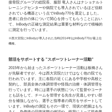
接骨院グループの総院長、服部 竜人さんはナショナルト
レーニングセンターや病院でも導入されているほど信頼
されている機器という点でInBody770を選定しました。
患者に自分の体について関心を持ってもらうことにおい
て、InBodyの正確な測定結果は重要な材料なので積極的
に測定を行っています。
※西大宮院にInBodyが導入された当時(2014年)はInBody770が最上位
機種。
部活をサポートする ”スポーツトレーナー活動”
2015年から始まったスポーツトレーナー活動は板橋さん
が先駆者ですが、今は西大宮院だけではなく他の院でも
行われています。主に各院の近くにある中学校や高校と
契約し、部員全体の体調管理や怪我の治療・体調管理を
行っています。時には選手の状態について監督やコーチ
とも話をして、チームを管理する先生が見逃しやすい部
分を補強しながら、選手と指導者の両方をサポートして
います。InBodyの測定もその一環で、現状の把握はもち
ろん、負傷後の回復状態の確認や、怪我によって筋肉量