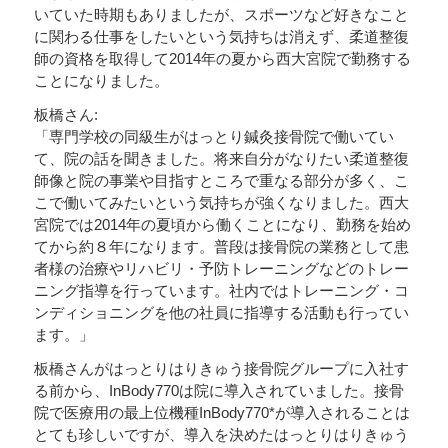
いていた時期もありましたが、スポーツなど好きなこと
に関わる仕事をしたいという気持ちは消えず、柔道整復
師の資格を取得して2014年の夏から西大宮院で勤務する
ことになりました。
板橋さん:
「専門学校の同級生がはっとり鍼灸接骨院で働いてい
て、院の話を聞きました。将来自分がなりたい柔道整復
師像と院の事業や目指すところで重なる部分が多く、こ
こで働いてみたいという気持ちが強くなりました。西大
宮院では2014年の夏頃から働くことになり、勤務を始め
てから約８年になります。普段は接骨院の業務として患
者様の治療やリハビリ・予防トレーニングなどのトレー
ニング指導を行っています。社内ではトレーニング・コ
ンディショニングを他の社員に指導する活動も行ってい
ます。」
板橋さんがはっとりはりきゅう接骨院グループに入社す
る前から、InBody770は院に導入されていました。接骨
院で医療用の最上位機種InBody770*が導入されることは
とても珍しいですが、導入を決めたはっとりはりきゅう