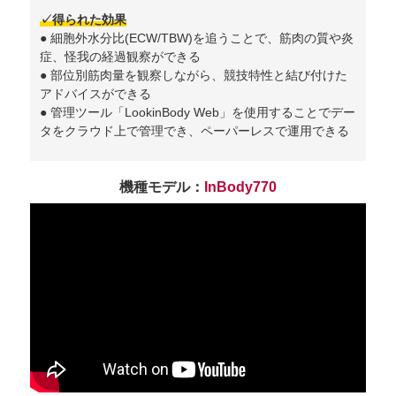
✓得られた効果
● 細胞外水分比(ECW/TBW)を追うことで、筋肉の質や炎
症、怪我の経過観察ができる
● 部位別筋肉量を観察しながら、競技特性と結び付けた
アドバイスができる
● 管理ツール「LookinBody Web」を使用することでデー
タをクラウド上で管理でき、ペーパーレスで運用できる
機種モデル：
InBody770