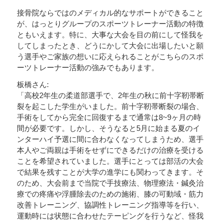
接骨院ならではのメディカル的なサポートができること
が、はっとりグループのスポーツトレーナー活動の特徴
ともいえます。特に、大事な大会を目の前にして怪我を
してしまったとき、どうにかして大会に出場したいと願
う選手やご家族の想いに応えられることがこちらのスポ
ーツトレーナー活動の強みでもあります。
板橋さん:
「高校2年生の柔道部選手で、2年生の秋に前十字靭帯断
裂を起こした学生がいました。前十字靭帯断裂の場合、
手術をしてから完全に回復するまで通常は8~9ヶ月の時
間が必要です。しかし、そうなると5月に始まる夏のイ
ンターハイ予選に間に合わなくなってしまうため、選手
本人やご両親は手術をせずにできるだけの治療を受ける
ことを希望されていました。選手にとっては部活の大会
で結果を残すことが大学の進学にも関わってきます。そ
のため、大会前まで当院で手技療法、物理療法・鍼灸治
療での疼痛や浮腫除去のための施術、膝の可動域・筋力
改善トレーニング、協調性トレーニング指導等を行い、
運動時には状態に合わせたテーピングを行うなど、怪我