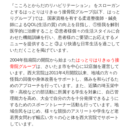
『こころとからだのリハビリテーション』 をスローガン
とするはっとりはりきゅう接骨院グループ(以下、はっと
りグループ )では、国家資格を有する柔道整復師・鍼灸
師によるQOL(生活の質) の向上を目指し、①怪我を解剖
医学的に治療すること ②患者様個々の生活スタイルに合
わせた機能訓練を行い、患者様のご要望にお応えするメ
ニューを提供すること ③より快適な日常生活を過ごして
いただくことを掲げています。
2004年指扇院の開院から始まった
はっとりはりきゅう接
骨院グループ
は、さいたま市を中心に12店舗を運営して
います。西大宮院は2011年4月開院以来、地域の方々の
怪我の回復や身体改善をサポートし、痛みを和らげるた
めのアプローチを行っています。また、近隣の埼玉栄中
学・高校などの部活動に所属する学生を対象に、自己管
理能力を高め、大会で自分の力を十分発揮できるように
するためのスポーツトレーナー活動も行っています。地
域住民をはじめ、様々な競技のアスリートや学生など老
若男女問わず幅広い方々の心と体を西大宮院でサポート
しています。