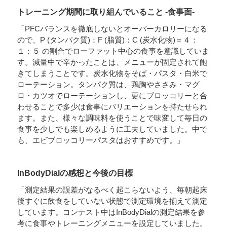
トレーニング期間に取り組んでいること -食事面-
「PFCバランスを徹底しないとオーバーカロリーになる
ので、P (タンパク質)：F (脂質)：C (炭水化物)＝４：
１：５ の割合でローファット中心の食事を意識していま
す。減量中で辛かったことは、メニューが固定されて飽
きてしまうことです。炭水化物をそば・パスタ・白米で
ローテーション。タンパク質は、鶏胸やささみ・マグ
ロ・カツオでローテーションし、更にブロッコリーと合
わせることで多少は食事にバリエーションを持たせられ
ます。また、様々な調味料を使うことで味変して毎日の
食事を少しでも楽しめるように工夫していました。中で
も、エビブロッコリーパスタはおすすめです。」
InBodyDialの感想と今後の目標
「測定結果の誤差がなるべく起こらないよう、毎朝起床
後すぐに飲食をしていない状態で測定環境を揃えて測定
しています。コンテスト中はInBodyDialの測定結果を参
考に食事やトレーニングメニューを設定していました。