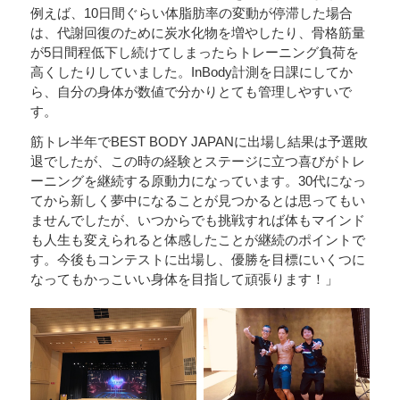
例えば、10日間ぐらい体脂肪率の変動が停滞した場合
は、代謝回復のために炭水化物を増やしたり、骨格筋量
が5日間程低下し続けてしまったらトレーニング負荷を
高くしたりしていました。InBody計測を日課にしてか
ら、自分の身体が数値で分かりとても管理しやすいで
す。
筋トレ半年でBEST BODY JAPANに出場し結果は予選敗
退でしたが、この時の経験とステージに立つ喜びがトレ
ーニングを継続する原動力になっています。30代になっ
てから新しく夢中になることが見つかるとは思ってもい
ませんでしたが、いつからでも挑戦すれば体もマインド
も人生も変えられると体感したことが継続のポイントで
す。今後もコンテストに出場し、優勝を目標にいくつに
なってもかっこいい身体を目指して頑張ります！」