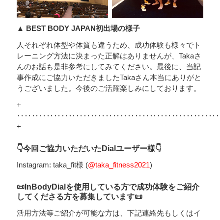
▲ BEST BODY JAPAN初出場の様子
人それぞれ体型や体質も違うため、成功体験も様々でト
レーニング方法に決まった正解はありませんが、Takaさ
んのお話も是非参考にしてみてください。最後に、当記
事作成にご協力いただきましたTakaさん本当にありがと
うございました。今後のご活躍楽しみにしております。
+
‥‥‥‥‥‥‥‥‥‥‥‥‥‥‥‥‥‥‥‥‥‥‥‥‥‥‥
+
👇今回ご協力いただいたDialユーザー様👇
Instagram: taka_fit様 (
@taka_fitness2021
)
📜InBodyDialを使用している方で成功体験をご紹介
してくださる方を募集しています📜
活用方法等ご紹介が可能な方は、下記連絡先もしくはイ