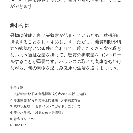
ができます。
終わりに
果物は健康に良い栄養素が詰まっているため、積極的に
摂取することをおすすめします。ただし、糖質制限や特
定の病気などの条件に合わせて一度にたくさん食べ過ぎ
ないよう適度な量を摂って、糖質の摂取量をコントロー
ルすることが重要です。バランスの取れた食事を心掛け
ながら、旬の果物を楽しみ健康な生活を送りましよう。
参考文献
1. 文部科学省: 日本食品標準成分表2020年版（八訂）
2. 厚生労働省: 令和元年国民健康・栄養調査報告
3. 農林水産省: 「食事バランスガイド」について
4. 農林水産省: 「果樹をめぐる情勢」
5. 青森りんご HP
6. Dole HP