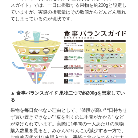
スガイド」では、一日に摂取する果物を約200gと設定し
ていますが、実際の摂取量はその数値からどんどん離れ
てしまっているのが現状です。
▲ 食事バランスガイド 果物二つで約200gを想定してい
る
果物を毎日食べない理由として、”値段が高い” “日持ちせ
ず買い置きできない” “皮を剥くのに手間がかかる” など
が挙げられています。実際に1年間の一人あたりの果物
購入数量を見ると、みかんやりんごが減少する一方で、
比較的安価で1年中購入でき、手軽に食べられるバナナ