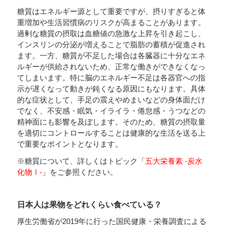
糖質はエネルギー源として重要ですが、摂りすぎると体
重増加や生活習慣病のリスクが高まることがあります。
過剰な糖質の摂取は血糖値の急激な上昇を引き起こし、
インスリンの分泌が増えることで脂肪の蓄積が促進され
ます。一方、糖質が不足した場合は各臓器に十分なエネ
ルギーが供給されないため、正常な働きができなくなっ
てしまいます。特に脳のエネルギー不足は各器官への指
示が遅くなって動きが鈍くなる原因にもなります。具体
的な症状として、手足の震えやめまいなどの身体面だけ
でなく、不安感・眠気・イライラ・倦怠感・うつなどの
精神面にも影響を及ぼします。そのため、糖質の摂取量
を適切にコントロールすることは健康的な生活を送る上
で重要なポイントとなります。
※糖質について、詳しくはトピック「
五大栄養素 -炭水
化物Ⅰ-
」をご参照ください。
日本人は果物をどれくらい食べている？
厚生労働省が2019年に行った国民健康・栄養調査による