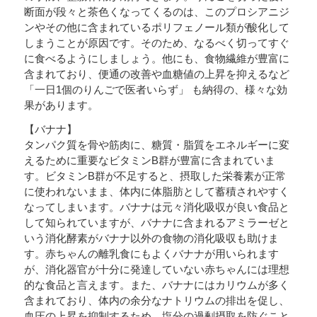
断面が段々と茶色くなってくるのは、このプロシアニジ
ンやその他に含まれているポリフェノール類が酸化して
しまうことが原因です。そのため、なるべく切ってすぐ
に食べるようにしましょう。他にも、食物繊維が豊富に
含まれており、便通の改善や血糖値の上昇を抑えるなど
「一日1個のりんごで医者いらず」 も納得の、様々な効
果があります。
【バナナ】
タンパク質を骨や筋肉に、糖質・脂質をエネルギーに変
えるために重要なビタミンB群が豊富に含まれていま
す。ビタミンB群が不足すると、摂取した栄養素が正常
に使われないまま、体内に体脂肪として蓄積されやすく
なってしまいます。バナナは元々消化吸収が良い食品と
して知られていますが、バナナに含まれるアミラーゼと
いう消化酵素がバナナ以外の食物の消化吸収も助けま
す。赤ちゃんの離乳食にもよくバナナが用いられます
が、消化器官が十分に発達していない赤ちゃんには理想
的な食品と言えます。また、バナナにはカリウムが多く
含まれており、体内の余分なナトリウムの排出を促し、
血圧の上昇を抑制するため、塩分の過剰摂取を防ぐこと